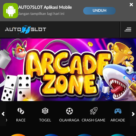
×
AUTO7SLOT Aplikasi Mobile
UNDUH
Jangan tampilkan lagi hari ini
SINO
RACE
TOGEL
OLAHRAGA
CRASH GAME
ARCADE
E