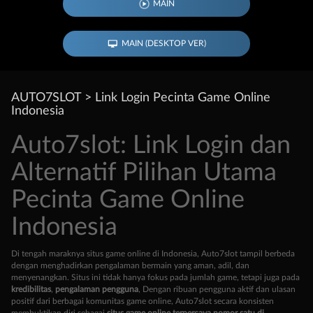
MAIN
MAIN (DESKTOP VER)
AUTO7SLOT > Link Login Pecinta Game Online
Indonesia
Auto7slot: Link Login dan
Alternatif Pilihan Utama
Pecinta Game Online
Indonesia
Di tengah maraknya situs game online di Indonesia, Auto7slot tampil berbeda
dengan menghadirkan pengalaman bermain yang aman, adil, dan
menyenangkan. Situs ini tidak hanya fokus pada jumlah game, tetapi juga pada
kredibilitas
,
pengalaman pengguna
, Dengan ribuan pengguna aktif dan ulasan
positif dari berbagai komunitas game online, Auto7slot secara konsisten