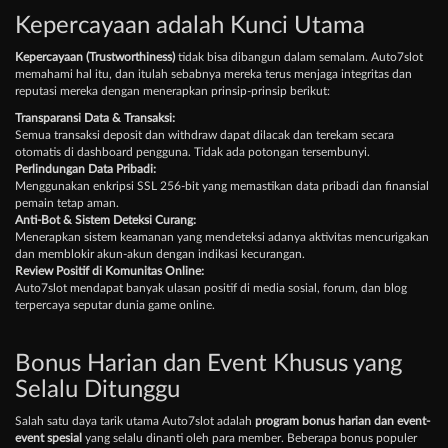
Kepercayaan adalah Kunci Utama
Kepercayaan (Trustworthiness)
tidak bisa dibangun dalam semalam. Auto7slot
memahami hal itu, dan itulah sebabnya mereka terus menjaga integritas dan
reputasi mereka dengan menerapkan prinsip-prinsip berikut:
Transparansi Data & Transaksi:
Semua transaksi deposit dan withdraw dapat dilacak dan terekam secara
otomatis di dashboard pengguna. Tidak ada potongan tersembunyi.
Perlindungan Data Pribadi:
Menggunakan enkripsi SSL 256-bit yang memastikan data pribadi dan finansial
pemain tetap aman.
Anti-Bot & Sistem Deteksi Curang:
Menerapkan sistem keamanan yang mendeteksi adanya aktivitas mencurigakan
dan memblokir akun-akun dengan indikasi kecurangan.
Review Positif di Komunitas Online:
Auto7slot mendapat banyak ulasan positif di media sosial, forum, dan blog
terpercaya seputar dunia game online.
Bonus Harian dan Event Khusus yang
Selalu Ditunggu
Salah satu daya tarik utama Auto7slot adalah
program bonus harian dan event-
event spesial
yang selalu dinanti oleh para member. Beberapa bonus populer