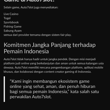
Selain game, Auto7slot juga menyediakan:
Live Casino
Togel
Sportsbook
Fishing Game
Sabung Ayam
semua dari provider ternama dengan sistem fair play.
Komitmen Jangka Panjang terhadap
Pemain Indonesia
Auto7slot tidak hanya hadir untuk jangka pendek. Dengan misi menjadi
platform judi online yang berkelanjutan dan aman untuk semua kalangan usia
dewasa, Auto7slot memiliki rencana pengembangan platform, aplikasi mobile
khusus, dan kolaborasi dengan content creator gaming di Indonesia.
“Kami ingin membangun ekosistem game
online yang sehat, aman, dan penuh hiburan
bagi semua pemain Indonesia,” kata salah satu
perwakilan Auto7slot.