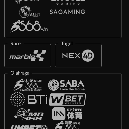
Race
Togel
Olahraga