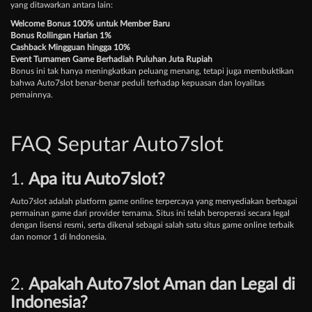
yang ditawarkan antara lain:
Welcome Bonus 100% untuk Member Baru
Bonus Rollingan Harian 1%
Cashback Mingguan hingga 10%
Event Turnamen Game Berhadiah Puluhan Juta Rupiah
Bonus ini tak hanya meningkatkan peluang menang, tetapi juga membuktikan
bahwa Auto7slot benar-benar peduli terhadap kepuasan dan loyalitas
pemainnya.
FAQ Seputar Auto7slot
1.
Apa itu Auto7slot?
Auto7slot adalah platform game online terpercaya yang menyediakan berbagai
permainan game dari provider ternama. Situs ini telah beroperasi secara legal
dengan lisensi resmi, serta dikenal sebagai salah satu situs game online terbaik
dan nomor 1 di Indonesia.
2.
Apakah Auto7slot Aman dan Legal di
Indonesia?