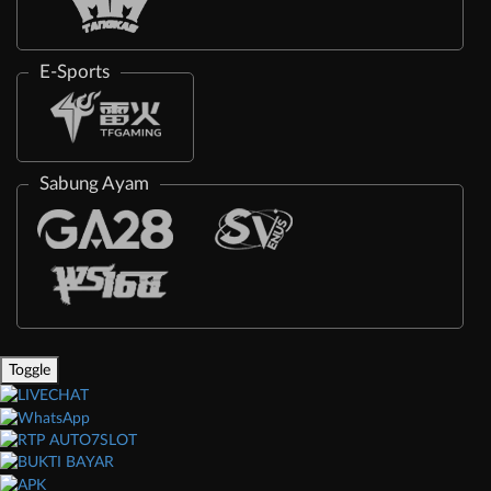
E-Sports
Sabung Ayam
Toggle