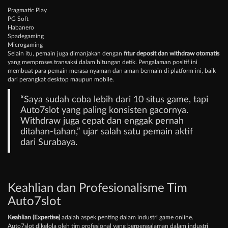
Pragmatic Play
PG Soft
Habanero
Spadegaming
Microgaming
Selain itu, pemain juga dimanjakan dengan
fitur deposit dan withdraw otomatis
yang memproses transaksi dalam hitungan detik. Pengalaman positif ini
membuat para pemain merasa nyaman dan aman bermain di platform ini, baik
dari perangkat desktop maupun mobile.
“Saya sudah coba lebih dari 10 situs game, tapi
Auto7slot yang paling konsisten gacornya.
Withdraw juga cepat dan enggak pernah
ditahan-tahan,” ujar salah satu pemain aktif
dari Surabaya.
Keahlian dan Profesionalisme Tim
Auto7slot
Keahlian (Expertise)
adalah aspek penting dalam industri game online.
Auto7slot dikelola oleh tim profesional yang berpengalaman dalam industri