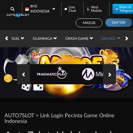
BHS
Live
Versi
Main di
Chat
Mobile
Telegra
INDONESIA
DAFTAR
MASUK
TOGEL
OLAHRAGA
CRASH GAME
ARCADE
E
AUTO7SLOT > Link Login Pecinta Game Online
Indonesia