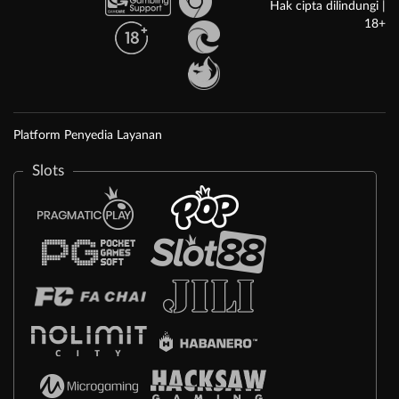
Hak cipta dilindungi |
18+
Platform Penyedia Layanan
Slots