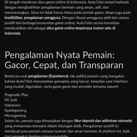
Di tengah maraknya situs game online di Indonesia, Auto7slot tampil berbeda
dengan menghadirkan pengalaman bermain yang aman, adil, dan
menyenangkan. Situs ini tidak hanya fokus pada jumlah game, tetapi juga pada
kredibilitas
,
pengalaman pengguna
, Dengan ribuan pengguna aktif dan ulasan
positif dari berbagai komunitas game online, Auto7slot secara konsisten
membuktikan diri sebagai
situs game online terpercaya nomor satu di
Indonesia
.
Pengalaman Nyata Pemain:
Gacor, Cepat, dan Transparan
Berbicara soal
pengalaman (Experience)
, tak sedikit pemain yang mengakui
bahwa Auto7slot menawarkan gameplay yang lancar, tampilan user interface
yang mudah digunakan, serta game game dari provider ternama seperti:
Pragmatic Play
PG Soft
Habanero
Spadegaming
Microgaming
Selain itu, pemain juga dimanjakan dengan
fitur deposit dan withdraw otomatis
yang memproses transaksi dalam hitungan detik. Pengalaman positif ini
membuat para pemain merasa nyaman dan aman bermain di platform ini, baik
dari perangkat desktop maupun mobile.