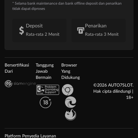
* Selama bank maintenance dan bank offline deposit dan penarikan
tidak dapat diproses
Deposit
Penarikan
Rata-rata 2 Menit
Rata-rata 3 Menit
Bersertifikasi
Tanggung
Browser
Dari
Jawab
Yang
Bermain
Didukung
©2026 AUTO7SLOT.
Hak cipta dilindungi |
18+
Platform Penyedia Layanan