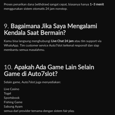
Proses penarikan dana (withdraw) sangat cepat, biasanya hanya
1–3 menit
menggunakan sistem otomatis 24 jam nonstop.
9.
Bagaimana Jika Saya Mengalami
Kendala Saat Bermain?
Kamu bisa langsung menghubungi
Live Chat 24 jam
atau tim support via
WhatsApp. Tim customer service Auto7slot terkenal responsif dan siap
membantu semua masalahmu.
10.
Apakah Ada Game Lain Selain
Game di Auto7slot?
Selain game, Auto7slot juga menyediakan:
Live Casino
Togel
Sportsbook
Fishing Game
Sabung Ayam
semua dari provider ternama dengan sistem fair play.