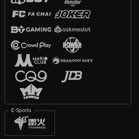
E-Sports