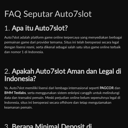
FAQ Seputar Auto7slot
1.
Apa itu Auto7slot?
Auto7slot adalah platform game online terpercaya yang menyediakan berbagai
permainan game dari provider ternama. Situs ini telah beroperasi secara legal
dengan lisensi resmi, serta dikenal sebagai salah satu situs game online terbaik
dan nomor 1 di Indonesia.
2.
Apakah Auto7slot Aman dan Legal di
Indonesia?
Ya. Auto7slot memiliki lisensi dari lembaga internasional seperti
PAGCOR
dan
BMM Testlabs
, serta menggunakan sistem enkripsi canggih untuk melindungi
data dan transaksi pemain. Meski perjudian online belum sepenuhnya legal di
Indonesia, situs ini beroperasi secara offshore dan tetap mengutamakan
keamanan pemain.
3.
Berapa Minimal Deposit di