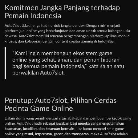
Komitmen Jangka Panjang terhadap
Pemain Indonesia
Auto7slot tidak hanya hadir untuk jangka pendek. Dengan misi menjadi
platform judi online yang berkelanjutan dan aman untuk semua kalangan usia
dewasa, Auto7slot memiliki rencana pengembangan platform, aplikasi mobile
khusus, dan kolaborasi dengan content creator gaming di Indonesia.
“Kami ingin membangun ekosistem game
online yang sehat, aman, dan penuh hiburan
bagi semua pemain Indonesia,” kata salah satu
perwakilan Auto7slot.
Penutup: Auto7slot, Pilihan Cerdas
Pecinta Game Online
Dalam dunia yang penuh dengan situs abal-abal dan penipuan berkedok game
online, Auto7slot
hadir sebagai jawaban bagi mereka yang mengutamakan
keamanan, keadilan, dan keseruan bermain
. Jika kamu mencari situs game
online yang
resmi, terpercaya, gacor, dan transparan
, maka Auto7slot adalah