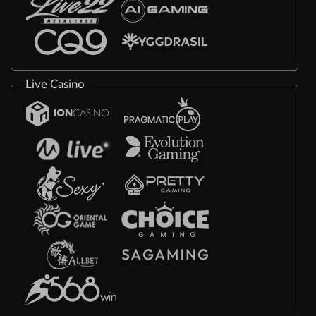
Live Casino