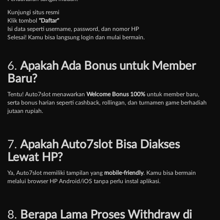
Kunjungi situs resmi
Klik tombol
"Daftar"
Isi data seperti username, password, dan nomor HP
Selesai! Kamu bisa langsung login dan mulai bermain.
6.
Apakah Ada Bonus untuk Member
Baru?
Tentu! Auto7slot menawarkan
Welcome Bonus 100%
untuk member baru,
serta bonus harian seperti cashback, rollingan, dan turnamen game berhadiah
jutaan rupiah.
7.
Apakah Auto7slot Bisa Diakses
Lewat HP?
Ya, Auto7slot memiliki tampilan yang
mobile-friendly
. Kamu bisa bermain
melalui browser HP Android/iOS tanpa perlu instal aplikasi.
8.
Berapa Lama Proses Withdraw di