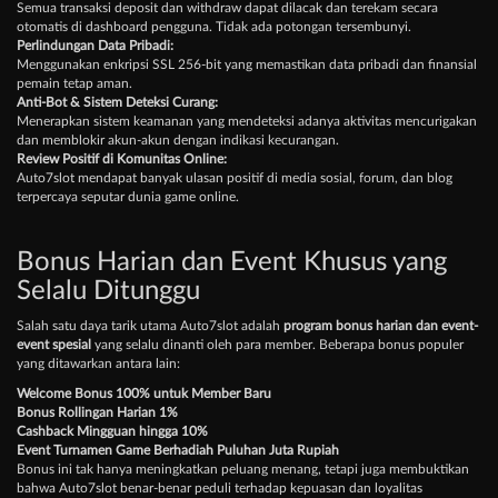
Semua transaksi deposit dan withdraw dapat dilacak dan terekam secara
otomatis di dashboard pengguna. Tidak ada potongan tersembunyi.
Perlindungan Data Pribadi:
Menggunakan enkripsi SSL 256-bit yang memastikan data pribadi dan finansial
pemain tetap aman.
Anti-Bot & Sistem Deteksi Curang:
Menerapkan sistem keamanan yang mendeteksi adanya aktivitas mencurigakan
dan memblokir akun-akun dengan indikasi kecurangan.
Review Positif di Komunitas Online:
Auto7slot mendapat banyak ulasan positif di media sosial, forum, dan blog
terpercaya seputar dunia game online.
Bonus Harian dan Event Khusus yang
Selalu Ditunggu
Salah satu daya tarik utama Auto7slot adalah
program bonus harian dan event-
event spesial
yang selalu dinanti oleh para member. Beberapa bonus populer
yang ditawarkan antara lain:
Welcome Bonus 100% untuk Member Baru
Bonus Rollingan Harian 1%
Cashback Mingguan hingga 10%
Event Turnamen Game Berhadiah Puluhan Juta Rupiah
Bonus ini tak hanya meningkatkan peluang menang, tetapi juga membuktikan
bahwa Auto7slot benar-benar peduli terhadap kepuasan dan loyalitas