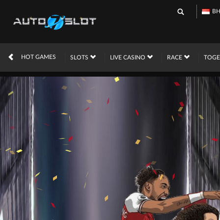
BH
HOT GAMES
SLOTS
LIVE CASINO
RACE
TOG