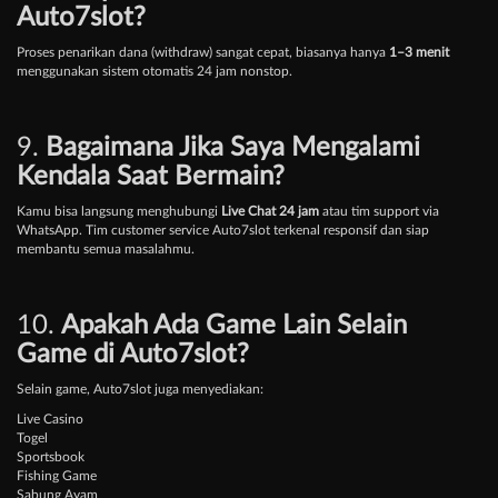
Auto7slot?
Proses penarikan dana (withdraw) sangat cepat, biasanya hanya
1–3 menit
menggunakan sistem otomatis 24 jam nonstop.
9.
Bagaimana Jika Saya Mengalami
Kendala Saat Bermain?
Kamu bisa langsung menghubungi
Live Chat 24 jam
atau tim support via
WhatsApp. Tim customer service Auto7slot terkenal responsif dan siap
membantu semua masalahmu.
10.
Apakah Ada Game Lain Selain
Game di Auto7slot?
Selain game, Auto7slot juga menyediakan:
Live Casino
Togel
Sportsbook
Fishing Game
Sabung Ayam