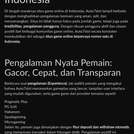
Di tengah maraknya situs game online di Indonesia, Auto7slot tampil berbeda
dengan menghadirkan pengalaman bermain yang aman, adil, dan
menyenangkan. Situs ini tidak hanya fokus pada jumlah game, tetapi juga pada
kredibilitas
,
pengalaman pengguna
, Dengan ribuan pengguna aktif dan ulasan
positif dari berbagai komunitas game online, Auto7slot secara konsisten
membuktikan diri sebagai
situs game online terpercaya nomor satu di
Indonesia
.
Pengalaman Nyata Pemain:
Gacor, Cepat, dan Transparan
Berbicara soal
pengalaman (Experience)
, tak sedikit pemain yang mengakui
bahwa Auto7slot menawarkan gameplay yang lancar, tampilan user interface
yang mudah digunakan, serta game game dari provider ternama seperti:
Pragmatic Play
PG Soft
Habanero
Spadegaming
Microgaming
Selain itu, pemain juga dimanjakan dengan
fitur deposit dan withdraw otomatis
yang memproses transaksi dalam hitungan detik. Pengalaman positif ini