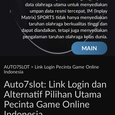
data olahraga utama untuk menyediakan
umpan data resmi tercepat, IM (Inplay
Matrix) SPORTS tidak hanya menyediakan
taruhan olahraga berkualitas tinggi dan
dapat diandalkan, tetapi juga menyediakan
pengalaman taruhan olahraga kelas dunia.
MAIN
AUTO7SLOT > Link Login Pecinta Game Online
Indonesia
Auto7slot: Link Login dan
Alternatif Pilihan Utama
Pecinta Game Online
Indonesia